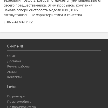
технология DSOC 2, которая отличается уникальностью от
своего предшественника. Этим прорывом, компания
начала совершенствовать модели шин, и их
эксплуатационные характеристики и качества.
SHINY-ALMATY.KZ
О компании
О нас
Доставка
Режим работы
Акции
Контакты
Подбор
По размеру
Пo автомобилю
По производителю