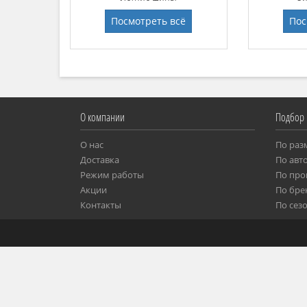
Посмотреть всё
Пос
О компании
Подбор
О нас
По раз
Доставка
Пo ав
Режим работы
По про
Акции
По бре
Контакты
По сез