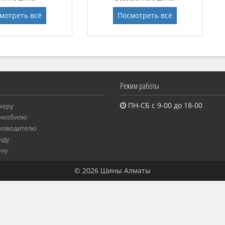
мотреть всё
Посмотреть всё
Режим работы
ПН-СБ с 9-00 до 18-00
меру
томобилю
изводителю
нду
ону
© 2026 Шины Алматы