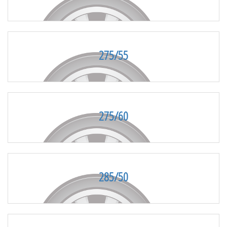
275/55
275/60
285/50