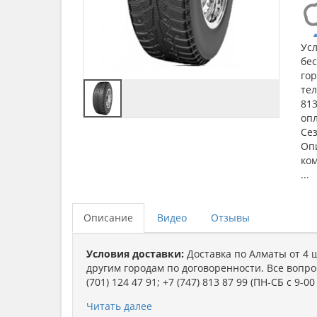
Усл
бес
гор
тел
813
опл
Се
Оп
ко
...
Описание
Видео
Отзывы
Условия доставки:
Доставка по Алматы от 4 
другим городам по договоренности. Все вопрос
(701) 124 47 91; +7 (747) 813 87 99 (ПН-СБ с 9-00
Форма оплаты:
Наличный, безналичный р/c.
Читать далее