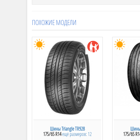
Пр-во:
Китай.
Сезонность: Зимняя
.
ПОХОЖИЕ МОДЕЛИ
Дополнительно о шине смотрите в Описан
Triangle TR757. Крупная китайская компания 
TR757. Предназначена зимняя модель для лег
резин. Рассчитана шина Triangle TR757 для эк
Использование шипов позволяет передвигатьс
фиксации и улучшенному сцеплению. Пользуе
условиями зимы, предгорных районах и долина
интересным дизайном, и имеет направление.
тщательному выносу снега, слякоти и воды и
блоков протектора способствует курсовой уст
бокового заноса. Меньший уровень шума был
что соответствует многим мировым стандарта
спросом благодаря наличию шипов, так как в
интернет-магазине вы найдете интересующие
Шины Triangle TR928
Шины 
175/65 R14
ещё размеров: 12
175/65 R1