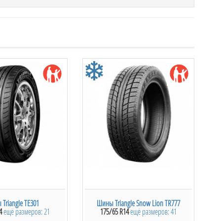
ии ниже:
Triangle выпустила новую модель зимних шин Triangle
ковых автомобилей и относится к ряду шипуемых
сплуатации на всех типах зимних условий.
я на заледенелых дорогах, способствуя хорошей
тся огромным спросом в регионах с жесткими
х. Рисунок протектора Triangle TR757 отличается
 Направленные канавки способствуют более
з пятна контакта. Оптимизированное расположение
ойчивости Triangle TR757 и предотвращает от
 получен благодаря широким продольным канавкам,
м. В Алматы зимние шины Triangle TR757 пользуются
 горные районы сложно ездить без шипов. В нашем
 вас размеры. SHINY-ALMATY.KZ
Triangle TE301
Шины Triangle Snow Lion TR777
4
ещё размеров: 21
175/65 R14
ещё размеров: 41