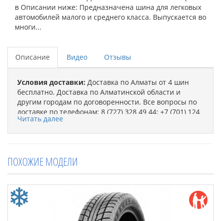
в Описании ниже: Предназначена шина для легковых
автомобилей малого и среднего класса. Выпускается во
многи...
Описание
Видео
Отзывы
Условия доставки:
Доставка по Алматы от 4 шин
бесплатно. Доставка по Алматинской области и
другим городам по договоренности. Все вопросы по
доставке по телефонам: 8 (727) 328 49 44; +7 (701) 124
Читать далее
47 91; +7 (747) 813 87 99 (ПН-СБ с 9-00 до 19-00).
Форма оплаты:
Наличный, безналичный р/c.
Пр-во:
Китай.
ПОХОЖИЕ МОДЕЛИ
Сезонность:
Летняя.
Дополнительно о шине смотрите в Описании
ниже:
Предназначена шина для легковых
автомобилей малого и среднего класса. Выпускается
во многих типоразмерах и пользуется огромной
популярностью среди потребителей по всему миру. В