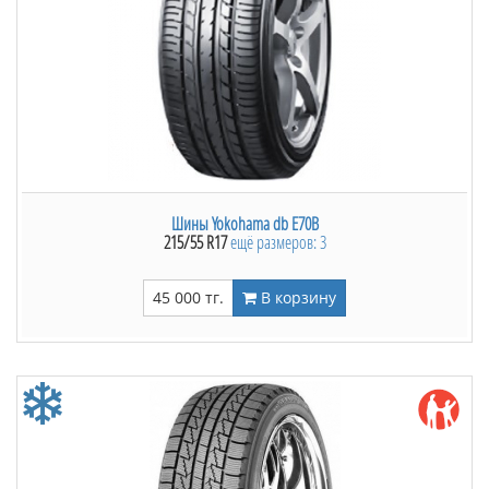
тягу автомобиля и уменьшает расход топлива. На
казахстанский рынок Triangle TR967 пришел вместе с
другими моделями данной китайской компании.
Пользуется спросом у любителей спортивных
моделей шин благодаря более низкому уровню
шума.
Шины Yokohama db E70B
215/55 R17
ещё размеров: 3
45 000 тг.
В корзину