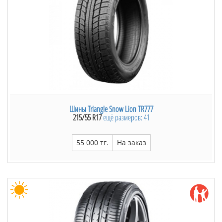
отличие от TR968 отличается низким уровнем шума,
хотя эксплуатационные показатели
одинаковые. Протектор Triangle TR967 имеет
направленный рисунок и является симметричным.
Центральная продольная дорожка служит для
курсовой устойчивости автомобиля на высоких
скоростях. Параллельные ребра, которые состоят из
огромного количества направленных косых блоков,
отводят воду из пятна контакта, обеспечивая
хорошее сцепление на сухом и мокром покрытии.
Широкие продольные канавки снижают уровень
Шины Triangle Snow Lion TR777
215/55 R17
ещё размеров: 41
шума. На боковой части Triangle TR967 имеются
отбойники, характерные для низкопрофильных
шин. Резиновая структура Triangle TR967
55 000 тг.
На заказ
стандартная и насыщена качественными
полимерами. В отличие от самых старых моделей
шин китайских производителей, Triangle TR967 легко
поддается балансировке. При стандартной
эксплуатации износ протектора равномерный,
обеспеченный благодаря оптимальному показателю
износостойкости. Легкий вес шины, обеспеченный
благодаря усиленному легкому каркасу, увеличивает