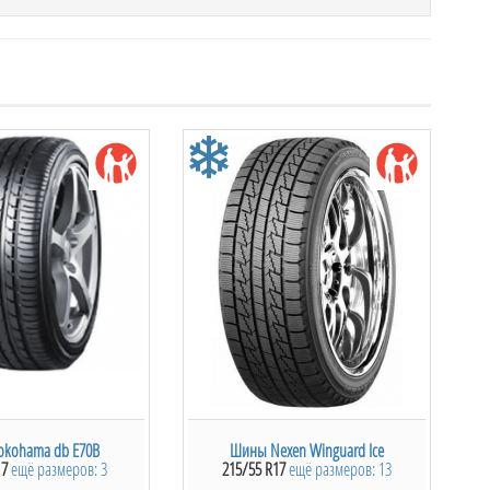
 китайской компании Triangle. Благодаря новым
 компонентов, были улучшены эксплуатационные
Ламели данной модели оптимизированы, что
температурах и на заледенелых дорогах.
iangle TRIN PL01 служит для предотвращения заноса
овень шума и увеличен возможный пробег Triangle
авкам. Усиленный каркас и стальной корт
венно уменьшая расход топлива и улучшая тяговые
 в Алматы, Triangle TRIN PL01 пользуется огромной
ди автолюбителей. Равномерный износ протектора и
 шиной в Алматы.
okohama db E70B
Шины Nexen Winguard Ice
17
ещё размеров: 3
215/55 R17
ещё размеров: 13