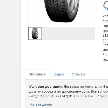
Усл
бес
гор
тел
813
опл
Сез
мо
Бл
тех
Описание
Видео
Отзывы
Условия доставки:
Доставка по Алматы от 4 
другим городам по договоренности. Все вопрос
(701) 124 47 91; +7 (747) 813 87 99 (ПН-СБ с 9-00
Форма оплаты:
Наличный, безналичный р/c.
Читать далее