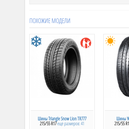
Пр-во:
Китай.
Сезонность:
Зимняя.
ПОХОЖИЕ МОДЕЛИ
Triangle TRIN PL01 является моделью крупной
технологиям и внедрению новых технических
качества и надежность Triangle TRIN PL01. 
обеспечивает хорошее сцепление при низких 
Улучшенный направленный дизайн рисунка Tr
и улучшенной управляемости. Уменьшился ур
TRIN PL01 благодаря широким продольным кан
способствует меньшему весу шины, соответст
свойства автомобиля. В Казахстане, частности
популярностью, и имеет огромный спрос сре
низкая цена делают ее самой востребованной
Шины Triangle Snow Lion TR777
Шины Y
215/55 R17
ещё размеров: 41
215/55 R