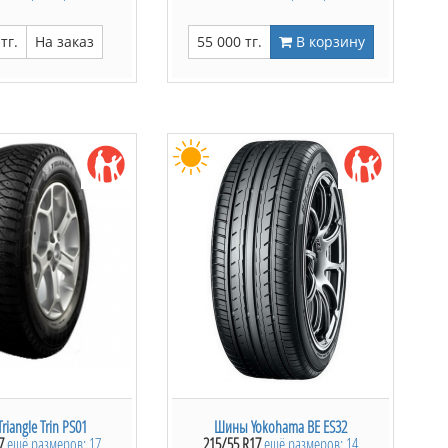
тг.
На заказ
55 000 тг.
В корзину
iangle Trin PS01
Шины Yokohama BE ES32
7
ещё размеров: 17
215/55 R17
ещё размеров: 14