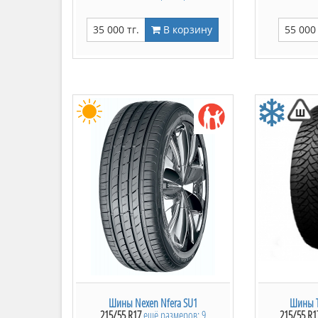
35 000 тг.
В корзину
55 000 
Шины Nexen Nfera SU1
Шины Tr
215/55 R17
ещё размеров: 9
215/55 R1