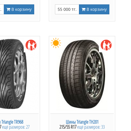
.
В корзину
55 000 тг.
В корзину
Triangle TR968
Шины Triangle TH201
7
ещё размеров: 27
215/55 R17
ещё размеров: 33