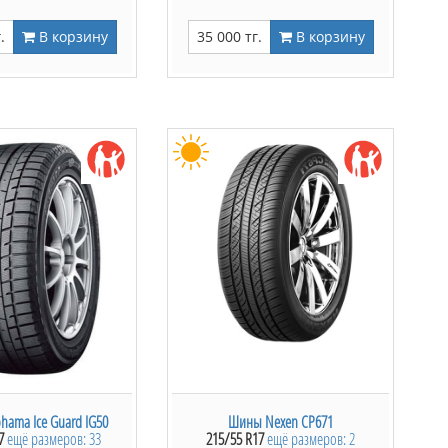
.
В корзину
35 000 тг.
В корзину
ama Ice Guard IG50
Шины Nexen CP671
7
ещё размеров: 33
215/55 R17
ещё размеров: 2